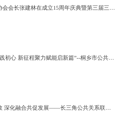
桐乡市公共关系协会会长张建林在成立15周年庆典暨第三届三次会员大会上致辞
“十五载深耕公关践初心 新征程聚力赋能启新篇”--桐乡市公共关系协会成立十五周年庆典暨第三届三次会员大会隆重举行
协同赋能提质增效 深化融合共促发展——长三角公共关系联盟2026年上半年会长联席会议在宁圆满召开