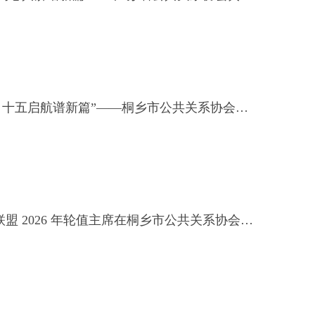
“凝心聚力谋发展 十五启航谱新篇”——桐乡市公共关系协会成立十五周年庆典暨第三届三次会员大会圆满举行
长三角公共关系联盟 2026 年轮值主席在桐乡市公共关系协会成立十五周年讲话