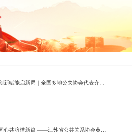
跨省联谊聚合力 创新赋能启新局｜全国多地公关协会代表齐聚桐乡考察交并召开座谈交流会
江海交融聚合力 同心共济谱新篇 ——江苏省公共关系协会黄世平会长一行莅临桐乡指导交流